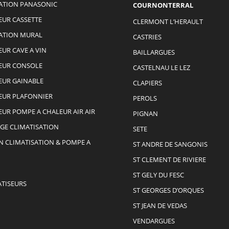
ATION PANASONIC
COURNONTERRAL
EUR CASSETTE
CLERMONT L’HERAULT
ATION MURAL
CASTRIES
EUR CAVE A VIN
BAILLARGUES
EUR CONSOLE
CASTELNAU LE LEZ
EUR GAINABLE
CLAPIERS
EUR PLAFONNIER
PEROLS
EUR POMPE A CHALEUR AIR AIR
PIGNAN
GE CLIMATISATION
SETE
N CLIMATISATION & POMPE A
ST ANDRE DE SANGONIS
ST CLEMENT DE RIVIERE
ST GELY DU FESC
ATISEURS
ST GEORGES D’ORQUES
ST JEAN DE VEDAS
VENDARGUES