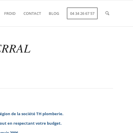
FROID
CONTACT
BLOG
04 34 26 67 57
ERRAL
n
région de la société TH plomberie.
out en respectant votre budget.
epuis 2006.