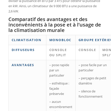
diviser la puissance en BTU par 3 415 pour obtenir la puissance
en kW. Ainsi, un climatiseur de 9 000 BTU a une puissance de
2,6 kW.
Comparatif des avantages et des
inconvénients à la pose et à l’usage de
la climatisation murale
CLIMATISATION
MONOBLOC
GROUPE EXTÉRIE
DIFFUSEURS
CONSOLE
CONSOLE
MON
OU SPLIT
SPLI
AVANTAGES
– pose rapide
– pose facile par un
par un
particulier
particulier
– perçages de petit
– esthétique :
diamètre
façade
– silence de
préservée
fonctionnement
– aucun
encombrement