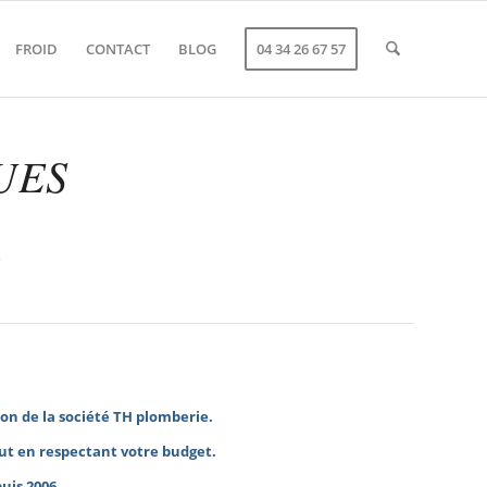
FROID
CONTACT
BLOG
04 34 26 67 57
UES
n
ion de la société TH plomberie.
t en respectant votre budget.
uis 2006.